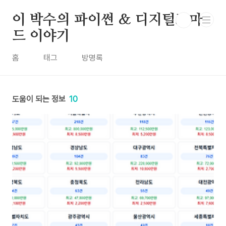
본문 바로가기
이 박수의 파이썬 & 디지털노마
드 이야기
홈
태그
방명록
도움이 되는 정보
10