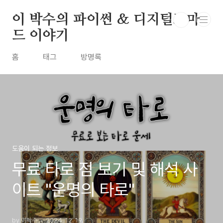
본문 바로가기
이 박수의 파이썬 & 디지털노마
드 이야기
홈
태그
방명록
도움이 되는 정보
무료 타로 점 보기 및 해석 사
이트 "운명의 타로"
by 이박수
2024. 12. 19.