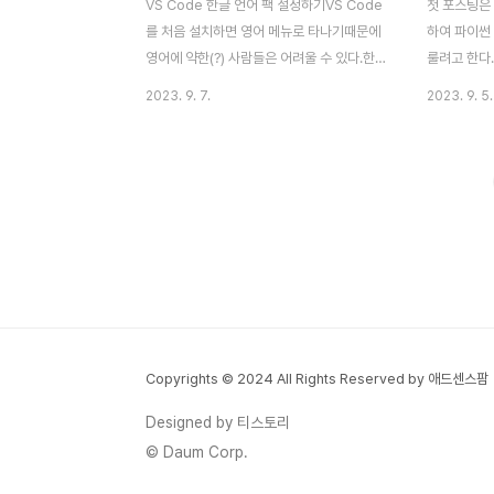
VS Code 한글 언어 팩 설정하기VS Code
첫 포스팅은 V
를 처음 설치하면 영어 메뉴로 타나기때문에
하여 파이썬
영어에 약한(?) 사람들은 어려울 수 있다.한
룰려고 한다
글 메뉴로 바꾸고 싶다면 아래와 같이 따라해
에 오류가 있
2023. 9. 7.
2023. 9. 5.
보자.먼저 VS Code를 실행하자. 그 다음 왼
문제없이 잘
쪽 사이드 메뉴 중 Extensions 메뉴를 클릭
만 하더라도 
하자 (단축키 : CTRL + SHIFT + X)그럼 아
게 설명을 
래와 같은 화면이 나타난다. 검색 창에서
로 따라해보도록
Korean Language를 입력해보자. 가장 첫
다운로드 및
번째로 Korean Language Pack for
제대로 활용하
Visual Studio Code라는 확장 팩이 나타
Studio C
날 것이다.Install 을 눌러주자.설치가 완료되
이썬을 보다
면 아래와 같이 오른쪽 하단에 팝업이 뜰것이
다. 이 정
다.Change Language and Restart 버튼
겠다. Visu
을 눌러 주자.VS Code가 재..
프트에서 제
Copyrights © 2024 All Rights Reserved by 애드센스팜
볍게 사용하기
Designed by 티스토리
© Daum Corp.